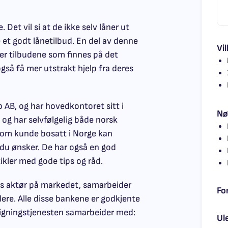
Det vil si at de ikke selv låner ut
 et godt lånetilbud. En del av denne
Vil
ver tilbudene som finnes på det
så få mer utstrakt hjelp fra deres
p AB, og har hovedkontoret sitt i
Nø
, og har selvfølgelig både norsk
om kunde bosatt i Norge kan
du ønsker. De har også en god
ikler med gode tips og råd.
riøs aktør på markedet, samarbeider
Fo
ere. Alle disse bankene er godkjente
igningstjenesten samarbeider med:
Ul