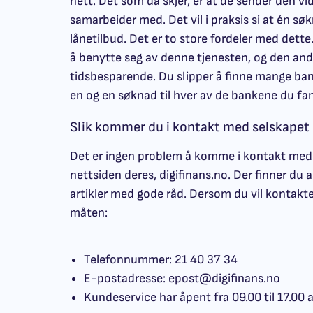
nett. Det som da skjer, er at de sender den vid
samarbeider med. Det vil i praksis si at én sø
lånetilbud. Det er to store fordeler med dette.
å benytte seg av denne tjenesten, og den andr
tidsbesparende. Du slipper å finne mange bank
en og en søknad til hver av de bankene du fan
Slik kommer du i kontakt med selskapet
Det er ingen problem å komme i kontakt med D
nettsiden deres, digifinans.no. Der finner du 
artikler med gode råd. Dersom du vil kontakt
måten:
Telefonnummer: 21 40 37 34
E-postadresse:
epost@digifinans.no
Kundeservice har åpent fra 09.00 til 17.00 a