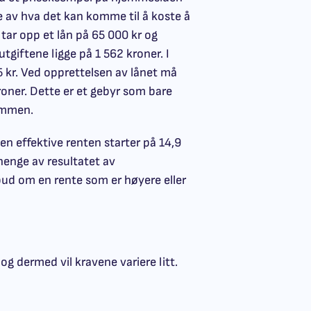
lse av hva det kan komme til å koste å
 tar opp et lån på 65 000 kr og
utgiftene ligge på 1 562 kroner. I
 kr. Ved opprettelsen av lånet må
roner. Dette er et gebyr som bare
summen.
n effektive renten starter på 14,9
henge av resultatet av
lbud om en rente som er høyere eller
g dermed vil kravene variere litt.