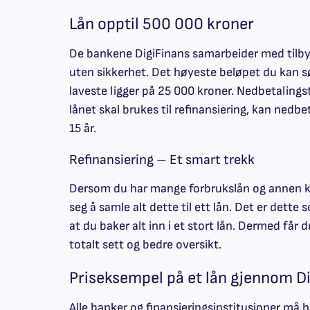
Lån opptil 500 000 kroner
De bankene DigiFinans samarbeider med tilbyr d
uten sikkerhet. Det høyeste beløpet du kan sø
laveste ligger på 25 000 kroner. Nedbetalingsti
lånet skal brukes til refinansiering, kan nedbe
15 år.
Refinansiering – Et smart trekk
Dersom du har mange forbrukslån og annen kre
seg å samle alt dette til ett lån. Det er dette s
at du baker alt inn i et stort lån. Dermed får 
totalt sett og bedre oversikt.
Priseksempel på et lån gjennom D
Alle banker og finansieringsinstitusjoner må