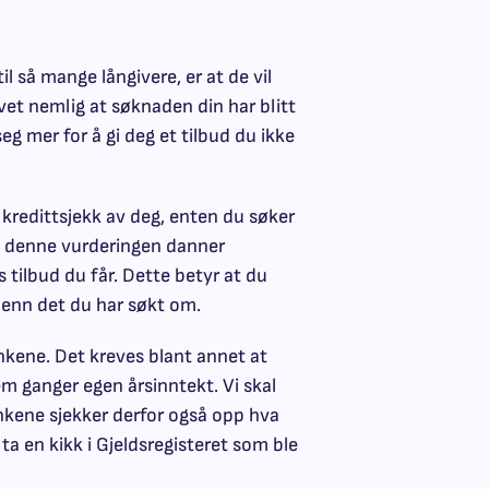
l så mange långivere, er at de vil
et nemlig at søknaden din har blitt
seg mer for å gi deg et tilbud du ikke
n kredittsjekk av deg, enten du søker
av denne vurderingen danner
s tilbud du får. Dette betyr at du
Send omtale
e enn det du har søkt om.
ankene. Det kreves blant annet at
em ganger egen årsinntekt. Vi skal
nkene sjekker derfor også opp hva
 ta en kikk i Gjeldsregisteret som ble