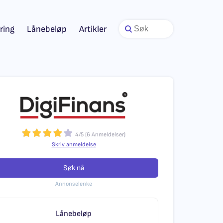
ring
Lånebeløp
Artikler
4
/
5
(
6
Anmeldelser)
Skriv anmeldelse
Søk nå
Annonselenke
Lånebeløp