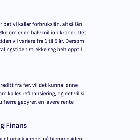
et vi kaller forbrukslån, altså lån
ke om er en halv million kroner. Det
den vil variere fra 1 til 5 år. Dersom
talingstiden strekke seg helt opptil
ditt fra før, vil det kunne lønne
om kalles refinansiering, og det vil si
du færre gebyrer, en lavere rente
igiFinans
 ha et priseksempel på hjemmesiden