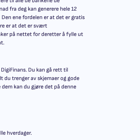
ere til alle de bankene de
knad fra deg kan generere hele 12
 Den ene fordelen er at det er gratis
e er at det er svært
er på nettet for deretter å fylle ut
t.
igiFinans. Du kan gå rett til
alt du trenger av skjemaer og gode
e dem kan du gjøre det på denne
lle hverdager.