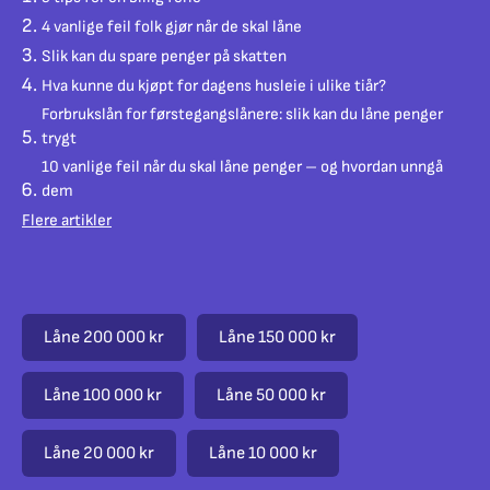
4 vanlige feil folk gjør når de skal låne
Slik kan du spare penger på skatten
Hva kunne du kjøpt for dagens husleie i ulike tiår?
Forbrukslån for førstegangslånere: slik kan du låne penger
trygt
10 vanlige feil når du skal låne penger – og hvordan unngå
dem
Flere artikler
Låne 200 000 kr
Låne 150 000 kr
Låne 100 000 kr
Låne 50 000 kr
Låne 20 000 kr
Låne 10 000 kr