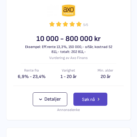
5/5
10 000 - 800 000 kr
Eksempel: Eff.rente 13,3%, 150 000,- o/5år, kostnad 52
811,- totalt: 202 811,-
Vurdering av Axo Finans
Rente fra
Varighet
Min. alder
6,9% - 23,4%
1 - 20 år
20 år
Detaljer
Søk nå
Annonselenke