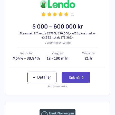
5/5
5 000 - 600 000 kr
Eksempel: Eff. rente 12,73%, 130.000,- o/5 år, kostnad kr
43.392, totalt 173.382,-
Vurdering av Lendo
Rente fra
Varighet
Min. alder
7,54% - 38,94%
12 - 180 mån
21 år
Detaljer
Søk nå
Annonselenke