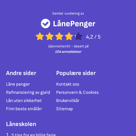
Samlet vurdering av
4,2
/
5
Gjennomsnitt - basert på
104 anmeldelser
Andre sider
Populære sider
Låne penger
Kontakt oss
Refinansiering av gjeld
Personvern & Cookies
Lån uten sikkerhet
Brukervilkår
Finn beste smålån
Sitemap
Låneskolen
5 tips for en billig ferie