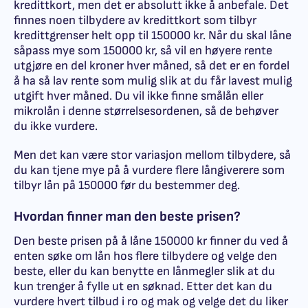
kredittkort, men det er absolutt ikke å anbefale. Det
finnes noen tilbydere av kredittkort som tilbyr
kredittgrenser helt opp til 150000 kr. Når du skal låne
såpass mye som 150000 kr, så vil en høyere rente
utgjøre en del kroner hver måned, så det er en fordel
å ha så lav rente som mulig slik at du får lavest mulig
utgift hver måned. Du vil ikke finne smålån eller
mikrolån i denne størrelsesordenen, så de behøver
du ikke vurdere.
Men det kan være stor variasjon mellom tilbydere, så
du kan tjene mye på å vurdere flere långiverere som
tilbyr lån på 150000 før du bestemmer deg.
Hvordan finner man den beste prisen?
Den beste prisen på å låne 150000 kr finner du ved å
enten søke om lån hos flere tilbydere og velge den
beste, eller du kan benytte en lånmegler slik at du
kun trenger å fylle ut en søknad. Etter det kan du
vurdere hvert tilbud i ro og mak og velge det du liker