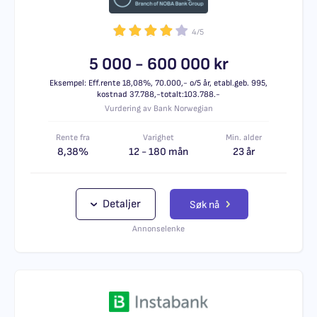
4/5
5 000 - 600 000 kr
Eksempel: Eff.rente 18,08%, 70.000,- o/5 år, etabl.geb. 995,
kostnad 37.788,-totalt:103.788.-
Vurdering av Bank Norwegian
Rente fra
Varighet
Min. alder
8,38%
12 - 180 mån
23 år
Detaljer
Søk nå
Annonselenke