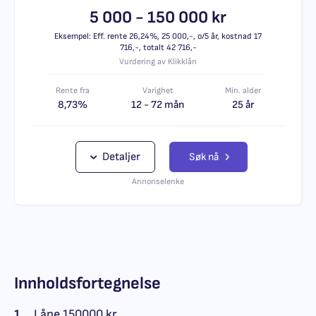
5 000 - 150 000 kr
Eksempel: Eff. rente 26,24%, 25 000,-, o/5 år, kostnad 17
716,-, totalt 42 716,-
Vurdering av Klikklån
Rente fra
Varighet
Min. alder
8,73%
12 - 72 mån
25 år
Detaljer
Søk nå
Annonselenke
Innholdsfortegnelse
1.
Låne 150000 kr