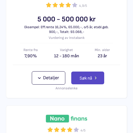
4,9/5
5 000 - 500 000 kr
Eksempel: Eff.rente 16,24%, 65.000,-, o/5 år, etabl.geb.
900,-, Totalt: 93.068,-
Vurdering av Instabank
Rente fra
Varighet
Min. alder
7,90%
12 - 180 mån
23 år
Detaljer
Søk nå
Annonselenke
4/5