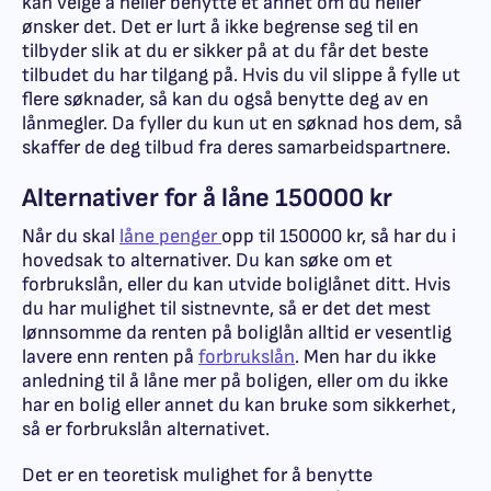
kan velge å heller benytte et annet om du heller
ønsker det. Det er lurt å ikke begrense seg til en
tilbyder slik at du er sikker på at du får det beste
tilbudet du har tilgang på. Hvis du vil slippe å fylle ut
flere søknader, så kan du også benytte deg av en
lånmegler. Da fyller du kun ut en søknad hos dem, så
skaffer de deg tilbud fra deres samarbeidspartnere.
Alternativer for å låne 150000 kr
Når du skal
låne penger
opp til 150000 kr, så har du i
hovedsak to alternativer. Du kan søke om et
forbrukslån, eller du kan utvide boliglånet ditt. Hvis
du har mulighet til sistnevnte, så er det det mest
lønnsomme da renten på boliglån alltid er vesentlig
lavere enn renten på
forbrukslån
. Men har du ikke
anledning til å låne mer på boligen, eller om du ikke
har en bolig eller annet du kan bruke som sikkerhet,
så er forbrukslån alternativet.
Det er en teoretisk mulighet for å benytte