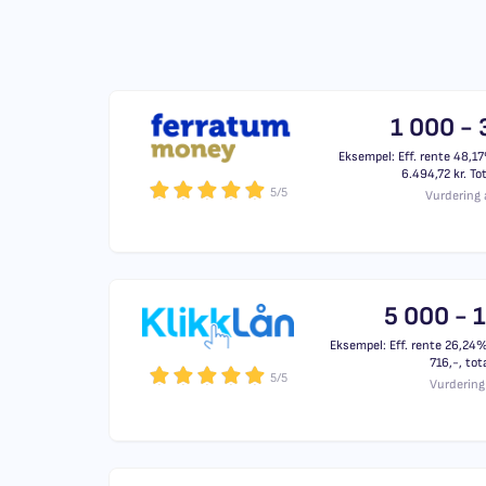
1 000 - 
Eksempel: Eff. rente 48,17
6.494,72 kr. To
5/5
Vurdering 
5 000 - 
Eksempel: Eff. rente 26,24%,
716,-, tot
5/5
Vurdering 