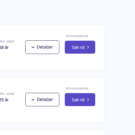
Annonselenke
Min. alder
Detaljer
Søk nå
18 år
Annonselenke
Min. alder
Detaljer
Søk nå
25 år