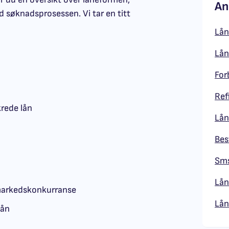
An
d søknadsprosessen. Vi tar en titt
Lån
Lån
For
Ref
krede lån
Lån
Send omtale
Bes
Sms
Lån
 markedskonkurranse
Lån
lån