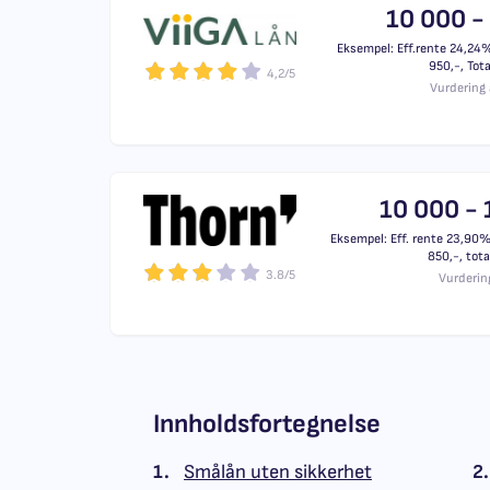
10 000 -
Eksempel: Eff.rente 24,24%,
950,-, Tota
4,2/5
Vurdering 
10 000 - 
Eksempel: Eff. rente 23,90%,
850,-, tota
3.8/5
Vurderin
Innholdsfortegnelse
1.
Smålån uten sikkerhet
2.