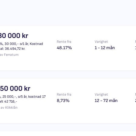
30 000 kr
Rente fra
Varighet
%, 30 000,- o/1 år, Kostnad
48.17%
1 - 12 mån
tal: 36.494,72 kr.
av Ferratum
150 000 kr
Rente fra
Varighet
 25 000,-, o/5 år, kostnad 17
8,73%
12 - 72 mån
alt 42 716,-
av Klikklån