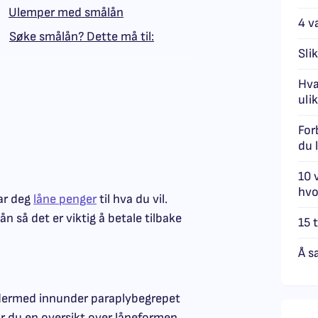
Ulemper med smålån
4 va
Søke smålån? Dette må til:
Sli
Hva
ulik
For
du 
10 
hvo
ar deg
låne penger
til hva du vil.
n så det er viktig å betale tilbake
15 
Å s
r dermed innunder paraplybegrepet
får du en oversikt over låneformen,