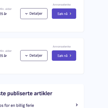
Annonselenke
Min. alder
Detaljer
Søk nå
25 år
Annonselenke
Min. alder
Detaljer
Søk nå
25 år
ste publiserte artikler
ps for en billig ferie