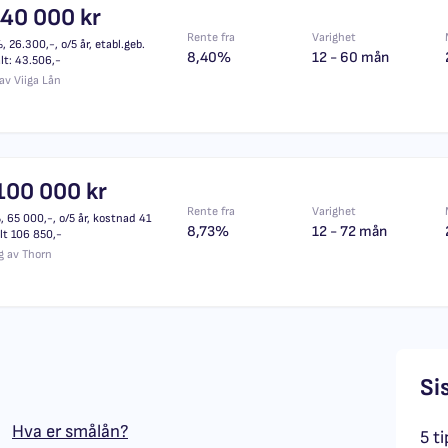
 40 000 kr
Rente fra
Varighet
 26.300,-, o/5 år, etabl.geb.
8,40%
12 - 60 mån
lt: 43.506,-
av Viiga Lån
100 000 kr
Rente fra
Varighet
 65 000,-, o/5 år, kostnad 41
8,73%
12 - 72 mån
lt 106 850,-
g av Thorn
Si
Hva er smålån?
5 ti