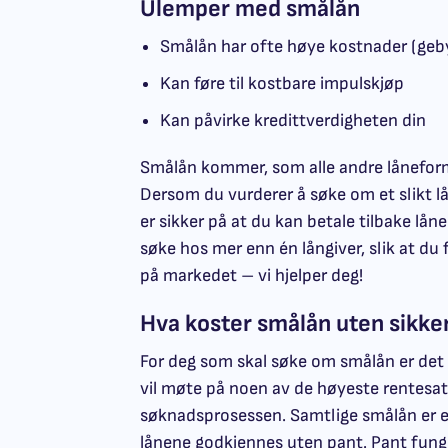
Ulemper med smålån
Smålån har ofte høye kostnader (geby
Kan føre til kostbare impulskjøp
Kan påvirke kredittverdigheten din
Smålån kommer, som alle andre låneform
Dersom du vurderer å søke om et slikt lån
er sikker på at du kan betale tilbake lå
søke hos mer enn én långiver, slik at du
på markedet – vi hjelper deg!
Hva koster smålån uten sikke
For deg som skal søke om smålån er det
vil møte på noen av de høyeste rentesa
søknadsprosessen. Samtlige smålån er e
lånene godkjennes uten pant. Pant funge