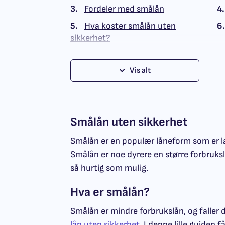
3.
Fordeler med smålån
4.
5.
Hva koster smålån uten
6.
sikkerhet?
Vis alt
Smålån uten sikkerhet
Smålån er en populær låneform som er l
Smålån er noe dyrere en større forbrukslå
så hurtig som mulig.
Hva er smålån?
Smålån er mindre forbrukslån, og falle
lån uten sikkerhet
. I denne lille guiden 