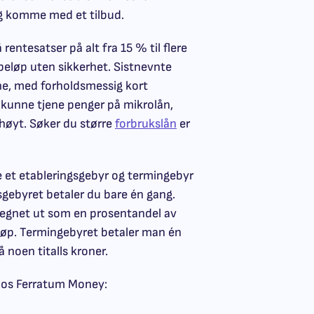
g komme med et tilbud.
entesatser på alt fra 15 % til flere
beløp uten sikkerhet. Sistnevnte
pene, med forholdsmessig kort
 kunne tjene penger på mikrolån,
 høyt. Søker du større
forbrukslån
er
le et etableringsgebyr og termingebyr
gsgebyret betaler du bare én gang.
regnet ut som en prosentandel av
eløp. Termingebyret betaler man én
 noen titalls kroner.
 hos Ferratum Money: