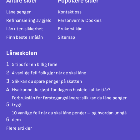
Andre sider
Populære sider
Låne penger
Kontakt oss
Refinansiering av gjeld
Personvern & Cookies
Lån uten sikkerhet
Brukervilkår
Finn beste smålån
Sitemap
Låneskolen
5 tips for en billig ferie
4 vanlige feil folk gjør når de skal låne
Slik kan du spare penger på skatten
Hva kunne du kjøpt for dagens husleie i ulike tiår?
Forbrukslån for førstegangslånere: slik kan du låne penger
trygt
10 vanlige feil når du skal låne penger – og hvordan unngå
dem
Flere artikler