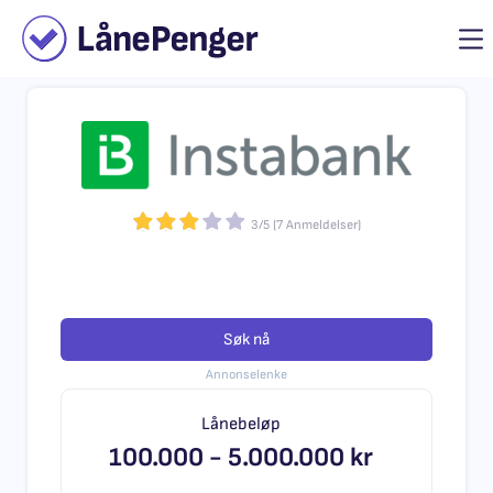
3
/
5
(
7
Anmeldelser)
Søk nå
Annonselenke
Lånebeløp
100.000 -
5.000.000 kr