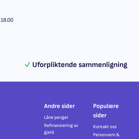
-18.00
Uforpliktende sammenligning
Andre sider
Populære
sider
Låne penger
Refinansiering av
Kontakt oss
gjeld
Personvern &