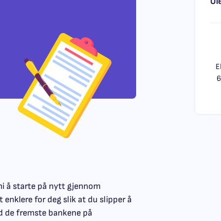
Ul
E
6
i å starte på nytt gjennom
t enklere for deg slik at du slipper å
ed de fremste bankene på
Send omtale