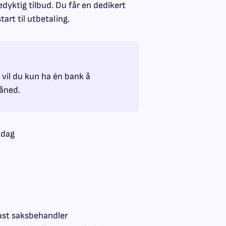
edyktig tilbud. Du får en dedikert
art til utbetaling.
n vil du kun ha én bank å
måned.
 dag
fast saksbehandler