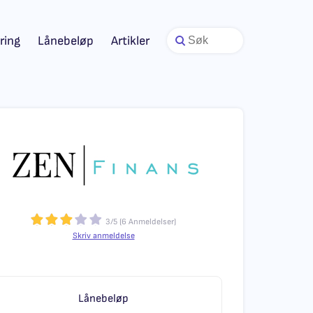
ring
Lånebeløp
Artikler
3
/
5
(
6
Anmeldelser)
Skriv anmeldelse
Lånebeløp