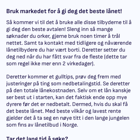
Bruk markedet for å gi deg det beste lånet!
Så kommer vi til det å bruke alle disse tilbyderne til å
gi deg den beste avtalen! Sleng inn så mange
søknader du orker, gjerne bruk noen timer å trål
nettet. Samt ta kontakt med tidligere og nåværende
lånetilbydere du har vært borti. Deretter setter du
deg ned når du har fått svar fra de fleste (dette tar
som regel ikke mer enn 2 virkedager).
Deretter kommer et gulltips, prøv deg frem med
justeringer på ting som nedbetalingstid. Se deretter
på den totale lånekostnaden. Selv om et lån kanskje
ser best ut i starten, kan det faktisk ende opp mye
dyrere før det er nedbetalt. Dermed, hvis du skal få
det beste lånet. Med beste vilkår og lavest rente
gjelder det å ta seg en nøye titt i den lange jungelen
som fins av lånetilbud i Norge.
Tar det lang tid å søke?