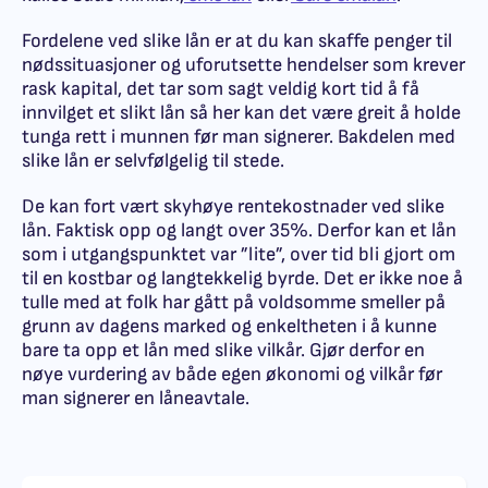
Fordelene ved slike lån er at du kan skaffe penger til
nødssituasjoner og uforutsette hendelser som krever
rask kapital, det tar som sagt veldig kort tid å få
innvilget et slikt lån så her kan det være greit å holde
tunga rett i munnen før man signerer. Bakdelen med
slike lån er selvfølgelig til stede.
De kan fort vært skyhøye rentekostnader ved slike
lån. Faktisk opp og langt over 35%. Derfor kan et lån
som i utgangspunktet var ”lite”, over tid bli gjort om
til en kostbar og langtekkelig byrde. Det er ikke noe å
tulle med at folk har gått på voldsomme smeller på
grunn av dagens marked og enkeltheten i å kunne
bare ta opp et lån med slike vilkår. Gjør derfor en
nøye vurdering av både egen økonomi og vilkår før
man signerer en låneavtale.