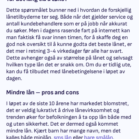
Dette spørsmålet bunner ned i hvordan de forskjellig
lånetilbyderne ter seg. Både når det gjelder service og
antall kundebehandlere som er på jobb når akkurat
du søker. Men i dagens rasende fart på internett kan
man faktisk få svar innen timen, for å skaffe deg en
god nok oversikt til å kunne godta det beste lånet, er
det mer i retning 3-4 virkedager før alle har svart.
Dette avhenger også av størrelse på lånet og selvsagt
hvilken type lån det er snakk om. Om du er tidlig ute,
kan du få tilbudet med lånebetingelsene i løpet av
dagen.
Mindre lån – pros and cons
I løpet av de siste 10 årene har markedet blomstret,
det er veldig lukrativt å drive lånevirksomhet og
trenden øker for befolkningen å ta opp lån både med
og uten sikkerhet. Det er dermed også kommet
mindre lån. Kjært barn har mange navn, men det
kalles både minilån,
sms lån
eller
bare smålån
.