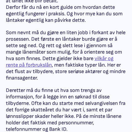
at lånet ikke blir betalt.
Derfor får du nå en kort guide om hvordan dette
egentlig fungerer i praksis. Og hvor mye kan du som
låntaker egentlig kan påvirke dette.
Som nevnt må du gjøre en liten jobb i forkant av hele
prosessen. Det første en låntaker burde gjøre er å
sette seg ned. Og rett og slett lese i gjennom så
mange lånemåter som mulig, for å orientere seg om
hva som finnes. Dette gjelder ikke bare
vilkår og
rente på forbrukslån
, men faktiske typer lån. Her er
det flust av tilbydere, store seriøse aktører og mindre
finansagenter.
Deretter må du finne ut hva som trengs av
informasjon, for å legge inn en søknad til disse
tilbyderne. Ofte kan du starte med selvangivelsen fra
det forrige skatteåret du har vært i, samt et par
lønnsslipper skader heller ikke. På de minste lånene
holder det faktisk med personnummer,
telefonnummer og Bank ID.