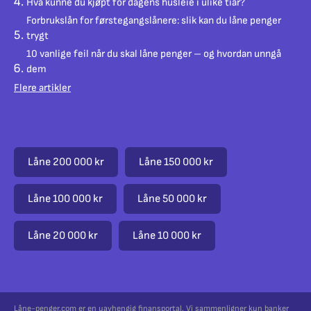
Hva kunne du kjøpt for dagens husleie i ulike tiår?
Forbrukslån for førstegangslånere: slik kan du låne penger
trygt
10 vanlige feil når du skal låne penger – og hvordan unngå
dem
Flere artikler
Låne 200 000 kr
Låne 150 000 kr
Låne 100 000 kr
Låne 50 000 kr
Låne 20 000 kr
Låne 10 000 kr
Låne-penger.com er en uavhengig finansportal. Vi sammenligner kun banker