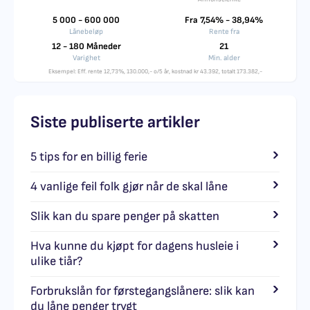
5 000 - 600 000
Fra 7,54% - 38,94%
Lånebeløp
Rente fra
12 - 180 Måneder
21
Varighet
Min. alder
Eksempel: Eff. rente 12,73%, 130.000,- o/5 år, kostnad kr 43.392, totalt 173.382,-
Siste publiserte artikler
5 tips for en billig ferie
4 vanlige feil folk gjør når de skal låne
Slik kan du spare penger på skatten
Hva kunne du kjøpt for dagens husleie i
ulike tiår?
Forbrukslån for førstegangslånere: slik kan
du låne penger trygt