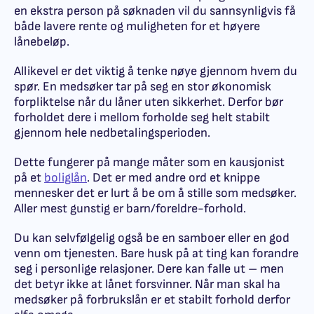
en ekstra person på søknaden vil du sannsynligvis få
både lavere rente og muligheten for et høyere
lånebeløp.
Allikevel er det viktig å tenke nøye gjennom hvem du
spør. En medsøker tar på seg en stor økonomisk
forpliktelse når du låner uten sikkerhet. Derfor bør
forholdet dere i mellom forholde seg helt stabilt
gjennom hele nedbetalingsperioden.
Dette fungerer på mange måter som en kausjonist
på et
boliglån
. Det er med andre ord et knippe
mennesker det er lurt å be om å stille som medsøker.
Aller mest gunstig er barn/foreldre-forhold.
Du kan selvfølgelig også be en samboer eller en god
venn om tjenesten. Bare husk på at ting kan forandre
seg i personlige relasjoner. Dere kan falle ut – men
det betyr ikke at lånet forsvinner. Når man skal ha
medsøker på forbrukslån er et stabilt forhold derfor