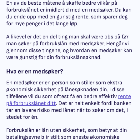
En av de beste måtene å skaffe bedre vilkår på
forbrukslånet er imidlertid med en medsøker. Da kan
du ende opp med en gunstig rente, som sparer deg
for mye penger i det lange løp.
Allikevel er det en del ting man skal være obs på før
man søker på forbrukslån med medsøker. Her går vi
gjennom disse tingene, og hvordan en medsøker kan
være gunstig for din forbrukslånsøknad.
Hva er en medsøker?
En medsøker er en person som stiller som ekstra
økonomisk sikkerhet på lånesøknaden din. I disse
tilfellene vil du som oftest få en bedre effektiv
rente
på forbrukslånet ditt
. Det er helt enkelt fordi banken
tar en lavere risiko med lånet når to søker om det, i
stedet for én.
Forbrukslån er lån uten sikkerhet, som betyr at din
betalingsevne blir stilt som eneste økonomiske