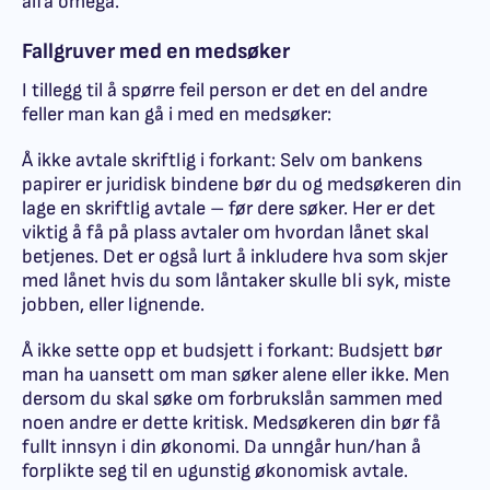
alfa omega.
Fallgruver med en medsøker
I tillegg til å spørre feil person er det en del andre
feller man kan gå i med en medsøker:
Å ikke avtale skriftlig i forkant: Selv om bankens
papirer er juridisk bindene bør du og medsøkeren din
lage en skriftlig avtale – før dere søker. Her er det
viktig å få på plass avtaler om hvordan lånet skal
betjenes. Det er også lurt å inkludere hva som skjer
med lånet hvis du som låntaker skulle bli syk, miste
jobben, eller lignende.
Å ikke sette opp et budsjett i forkant: Budsjett bør
man ha uansett om man søker alene eller ikke. Men
dersom du skal søke om forbrukslån sammen med
noen andre er dette kritisk. Medsøkeren din bør få
fullt innsyn i din økonomi. Da unngår hun/han å
forplikte seg til en ugunstig økonomisk avtale.