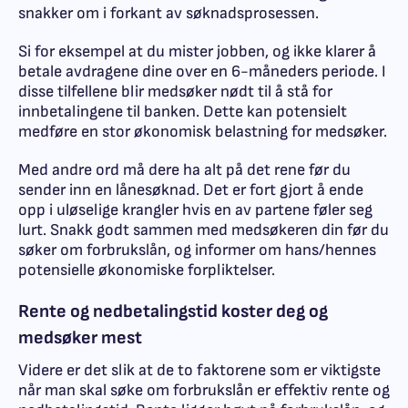
snakker om i forkant av søknadsprosessen.
Si for eksempel at du mister jobben, og ikke klarer å
betale avdragene dine over en 6-måneders periode. I
disse tilfellene blir medsøker nødt til å stå for
innbetalingene til banken. Dette kan potensielt
medføre en stor økonomisk belastning for medsøker.
Med andre ord må dere ha alt på det rene før du
sender inn en lånesøknad. Det er fort gjort å ende
opp i uløselige krangler hvis en av partene føler seg
lurt. Snakk godt sammen med medsøkeren din før du
søker om forbrukslån, og informer om hans/hennes
potensielle økonomiske forpliktelser.
Rente og nedbetalingstid koster deg og
medsøker mest
Videre er det slik at de to faktorene som er viktigste
når man skal søke om forbrukslån er effektiv rente og