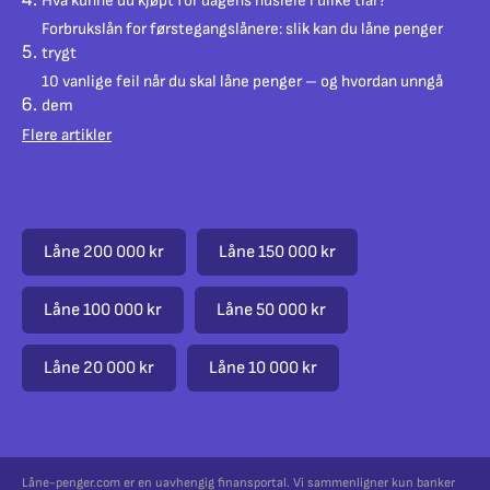
Hva kunne du kjøpt for dagens husleie i ulike tiår?
Forbrukslån for førstegangslånere: slik kan du låne penger
trygt
10 vanlige feil når du skal låne penger – og hvordan unngå
dem
Flere artikler
Låne 200 000 kr
Låne 150 000 kr
Låne 100 000 kr
Låne 50 000 kr
Låne 20 000 kr
Låne 10 000 kr
Låne-penger.com er en uavhengig finansportal. Vi sammenligner kun banker