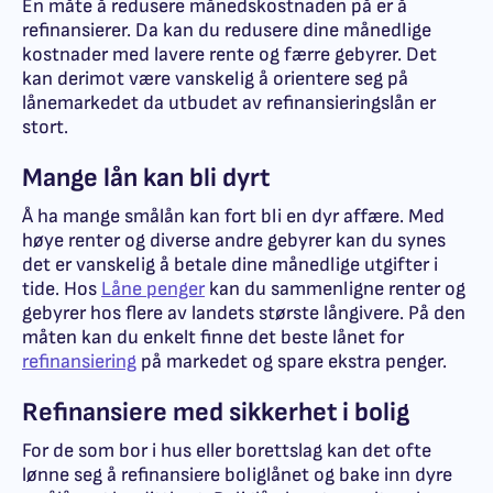
En måte å redusere månedskostnaden på er å
refinansierer. Da kan du redusere dine månedlige
kostnader med lavere rente og færre gebyrer. Det
kan derimot være vanskelig å orientere seg på
lånemarkedet da utbudet av refinansieringslån er
stort.
Mange lån kan bli dyrt
Å ha mange smålån kan fort bli en dyr affære. Med
høye renter og diverse andre gebyrer kan du synes
det er vanskelig å betale dine månedlige utgifter i
tide. Hos
Låne penger
kan du sammenligne renter og
gebyrer hos flere av landets største långivere. På den
måten kan du enkelt finne det beste lånet for
refinansiering
på markedet og spare ekstra penger.
Refinansiere med sikkerhet i bolig
For de som bor i hus eller borettslag kan det ofte
lønne seg å refinansiere boliglånet og bake inn dyre