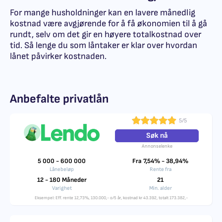
For mange husholdninger kan en lavere månedlig
kostnad være avgjørende for å få økonomien til å gå
rundt, selv om det gir en høyere totalkostnad over
tid. Så lenge du som låntaker er klar over hvordan
lånet påvirker kostnaden.
Anbefalte privatlån
5/5
Søk nå
Annonselenke
5 000 - 600 000
Fra 7,54% - 38,94%
Lånebeløp
Rente fra
12 - 180 Måneder
21
Varighet
Min. alder
Eksempel: Eff. rente 12,73%, 130.000,- o/5 år, kostnad kr 43.392, totalt 173.382,-