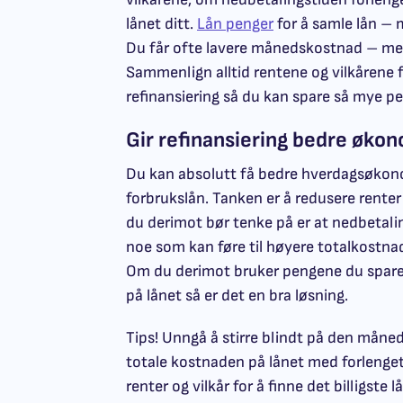
lånet ditt.
Lån penger
for å samle lån – m
Du får ofte lavere månedskostnad – men 
Sammenlign alltid rentene og vilkårene f
refinansiering så du kan spare så mye p
Gir refinansiering bedre øko
Du kan absolutt få bedre hverdagsøkono
forbrukslån. Tanken er å redusere rente
du derimot bør tenke på er at nedbetalin
noe som kan føre til høyere totalkostnad
Om du derimot bruker pengene du sparer
på lånet så er det en bra løsning.
Tips! Unngå å stirre blindt på den måned
totale kostnaden på lånet med forlenget
renter og vilkår for å finne det billigste l