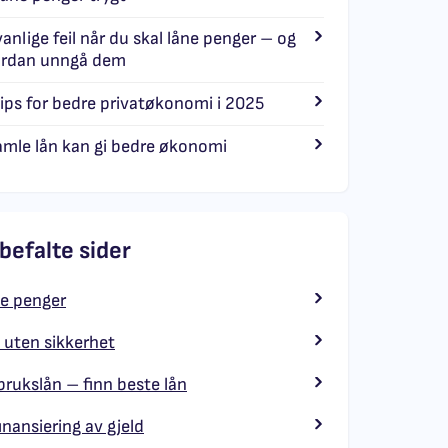
vanlige feil når du skal låne penger – og
rdan unngå dem
tips for bedre privatøkonomi i 2025
amle lån kan gi bedre økonomi
befalte sider
e penger
 uten sikkerhet
brukslån – finn beste lån
inansiering av gjeld