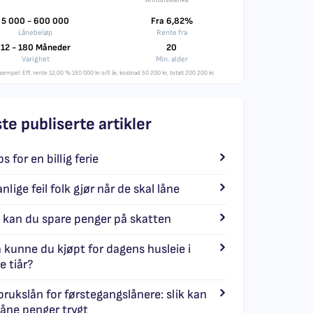
Annonselenke
5 000 - 600 000
Fra 6,82%
Lånebeløp
Rente fra
12 - 180 Måneder
20
Varighet
Min. alder
sempel: Eff. rente 12,00 % 150 000 kr o/5 år, kostnad 50 200 kr, totalt 200 200 kr.
ste publiserte artikler
ps for en billig ferie
nlige feil folk gjør når de skal låne
k kan du spare penger på skatten
 kunne du kjøpt for dagens husleie i
e tiår?
brukslån for førstegangslånere: slik kan
låne penger trygt