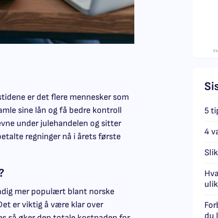
Ek
Si
tidene er det flere mennesker som
mle sine lån og få bedre kontroll
5 ti
vne under julehandelen og sitter
4 va
alte regninger nå i årets første
Sli
?
Hva
ulik
tadig mer populært blant norske
et er viktig å være klar over
For
du 
es så øker den totale kostnaden for