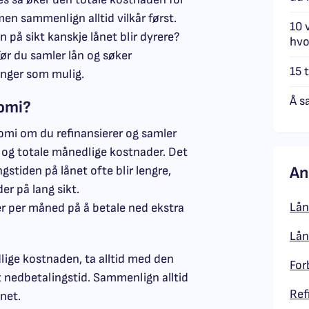
en sammenlign alltid vilkår først.
10 
på sikt kanskje lånet blir dyrere?
hvo
ør du samler lån og søker
15 
enger som mulig.
Å s
nomi?
mi om du refinansierer og samler
r og totale månedlige kostnader. Det
An
gstiden på lånet ofte blir lengre,
Send omtale
er på lang sikt.
Lån
 per måned på å betale ned ekstra
Lån
lige kostnaden, ta alltid med den
For
 nedbetalingstid. Sammenlign alltid
Ref
ånet.