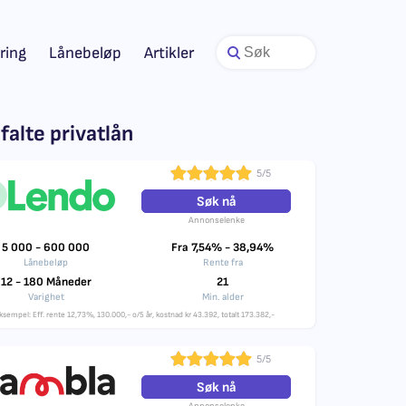
ring
Lånebeløp
Artikler
falte privatlån
5/5
Søk nå
Annonselenke
5 000 - 600 000
Fra 7,54% - 38,94%
Lånebeløp
Rente fra
12 - 180 Måneder
21
Varighet
Min. alder
ksempel: Eff. rente 12,73%, 130.000,- o/5 år, kostnad kr 43.392, totalt 173.382,-
5/5
Søk nå