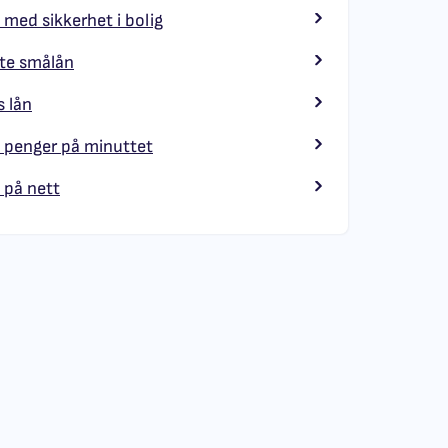
 med sikkerhet i bolig
te smålån
 lån
 penger på minuttet
 på nett