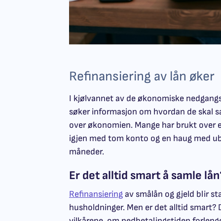
Refinansiering av lån øker
I kjølvannet av de økonomiske nedgangs
søker informasjon om hvordan de skal sa
over økonomien. Mange har brukt over e
igjen med tom konto og en haug med ubet
måneder.
Er det alltid smart å samle lån
Refinansiering
av smålån og gjeld blir s
husholdninger. Men er det alltid smart? D
vilkårene, om nedbetalingstiden forleng