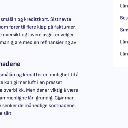
Lån
Bes
, smålån og kredittkort. Sistnevte
m fører til flere kjøp på fakturaer,
Sms
 oversikt og lavere avgifter velger
Lån
 man gjøre med en refinansiering av
Lån
tnadene
målån og kreditter en mulighet til å
 kan gi mer luft i en presset
 overblikk. Men der er viktig å være
sammenligne lån grundig. Gjør man
re senker de månedlige kostnadene,
 sikt.