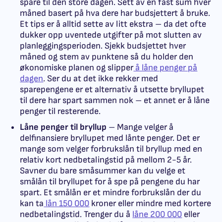
spare til den store dagen. Sett av en fast sum hver
måned basert på hva dere har budsjettert å bruke.
Et tips er å alltid sette av litt ekstra – da det ofte
dukker opp uventede utgifter på mot slutten av
planleggingsperioden. Sjekk budsjettet hver
måned og stem av punktene så du holder den
økonomiske planen og slipper
å låne penger på
dagen
. Ser du at det ikke rekker med
sparepengene er et alternativ å utsette bryllupet
til dere har spart sammen nok – et annet er å låne
penger til resterende.
Låne penger til bryllup
– Mange velger å
delfinansiere bryllupet med lånte penger. Det er
mange som velger forbrukslån til bryllup med en
relativ kort nedbetalingstid på mellom 2-5 år.
Savner du bare småsummer kan du velge et
smålån til bryllupet for å spe på pengene du har
spart. Et smålån er et mindre forbrukslån der du
kan ta
lån 150 000
kroner eller mindre med kortere
nedbetalingstid. Trenger du å
låne 200 000
eller