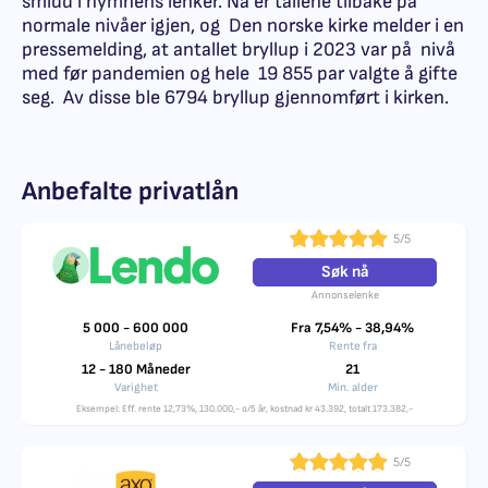
smidd i hymnens lenker. Nå er tallene tilbake på
normale nivåer igjen, og Den norske kirke melder i en
pressemelding, at antallet bryllup i 2023 var på nivå
med før pandemien og hele 19 855 par valgte å gifte
seg. Av disse ble 6794 bryllup gjennomført i kirken.
Anbefalte privatlån
5/5
Søk nå
Annonselenke
5 000 - 600 000
Fra 7,54% - 38,94%
Lånebeløp
Rente fra
12 - 180 Måneder
21
Varighet
Min. alder
Eksempel: Eff. rente 12,73%, 130.000,- o/5 år, kostnad kr 43.392, totalt 173.382,-
5/5