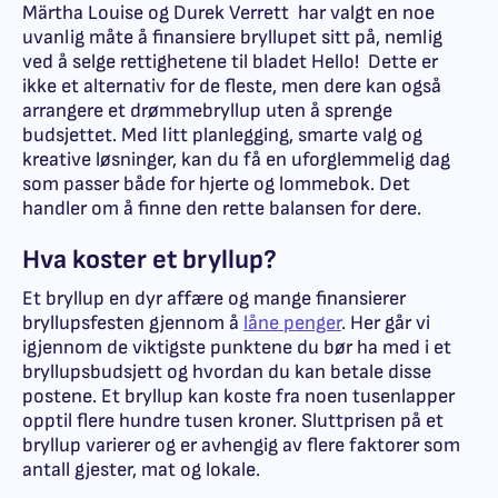
Märtha Louise og Durek Verrett har valgt en noe
uvanlig måte å finansiere bryllupet sitt på, nemlig
ved å selge rettighetene til bladet Hello! Dette er
ikke et alternativ for de fleste, men dere kan også
arrangere et drømmebryllup uten å sprenge
budsjettet. Med litt planlegging, smarte valg og
kreative løsninger, kan du få en uforglemmelig dag
som passer både for hjerte og lommebok. Det
handler om å finne den rette balansen for dere.
Hva koster et bryllup?
Et bryllup en dyr affære og mange finansierer
bryllupsfesten gjennom å
låne penger
. Her går vi
igjennom de viktigste punktene du bør ha med i et
bryllupsbudsjett og hvordan du kan betale disse
postene. Et bryllup kan koste fra noen tusenlapper
opptil flere hundre tusen kroner. Sluttprisen på et
bryllup varierer og er avhengig av flere faktorer som
antall gjester, mat og lokale.