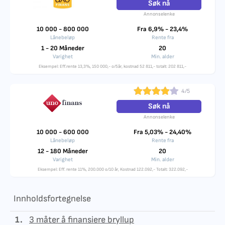
Søk nå
Annonselenke
10 000 - 800 000
Fra 6,9% - 23,4%
Lånebeløp
Rente fra
1 - 20 Måneder
20
Varighet
Min. alder
Eksempel: Eff.rente 13,3%, 150 000,- o/5år, kostnad 52 811,- totalt: 202 811,-
4/5
Søk nå
Annonselenke
10 000 - 600 000
Fra 5,03% - 24,40%
Lånebeløp
Rente fra
12 - 180 Måneder
20
Varighet
Min. alder
Eksempel: Eff. rente 11%, 200.000 o/10 år, Kostnad 122.092,- Totalt: 322.092,-
Innholdsfortegnelse
1.
3 måter å finansiere bryllup