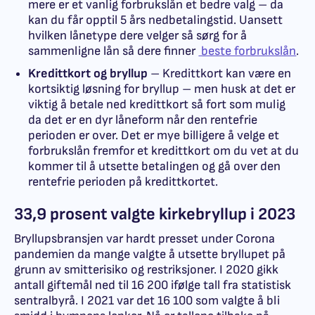
mere er et vanlig forbrukslån et bedre valg – da
kan du får opptil 5 års nedbetalingstid. Uansett
hvilken lånetype dere velger så sørg for å
sammenligne lån så dere finner
beste forbrukslån
.
Kredittkort og bryllup
– Kredittkort kan være en
kortsiktig løsning for bryllup – men husk at det er
viktig å betale ned kredittkort så fort som mulig
da det er en dyr låneform når den rentefrie
perioden er over. Det er mye billigere å velge et
forbrukslån fremfor et kredittkort om du vet at du
kommer til å utsette betalingen og gå over den
rentefrie perioden på kredittkortet.
33,9 prosent valgte kirkebryllup i 2023
Bryllupsbransjen var hardt presset under Corona
pandemien da mange valgte å utsette bryllupet på
grunn av smitterisiko og restriksjoner. I 2020 gikk
antall giftemål ned til 16 200 ifølge tall fra statistisk
sentralbyrå. I 2021 var det 16 100 som valgte å bli