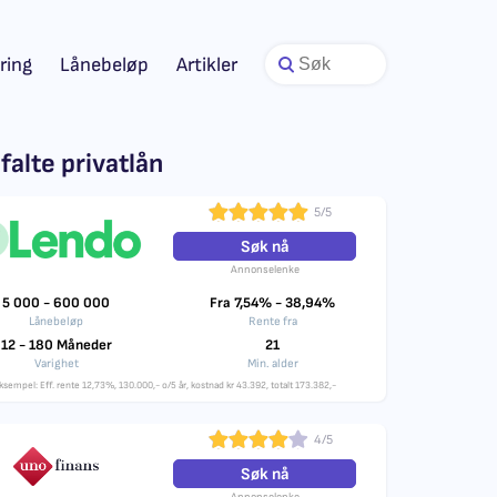
ring
Lånebeløp
Artikler
falte privatlån
5/5
Søk nå
Annonselenke
5 000 - 600 000
Fra 7,54% - 38,94%
Lånebeløp
Rente fra
12 - 180 Måneder
21
Varighet
Min. alder
ksempel: Eff. rente 12,73%, 130.000,- o/5 år, kostnad kr 43.392, totalt 173.382,-
4/5
Søk nå