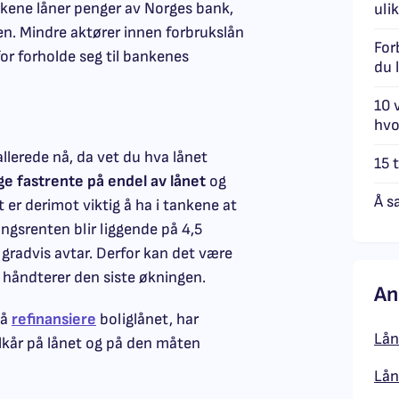
nkene låner penger av Norges bank,
ulik
en. Mindre aktører innen forbrukslån
For
or forholde seg til bankenes
du 
10 
hvo
llerede nå, da vet du hva lånet
15 
ge fastrente på endel av lånet
og
Å s
 er derimot viktig å ha i tankene at
ngsrenten blir liggende på 4,5
 gradvis avtar. Derfor kan det være
håndterer den siste økningen.
An
 å
refinansiere
boliglånet, har
Lån
ilkår på lånet og på den måten
Lån