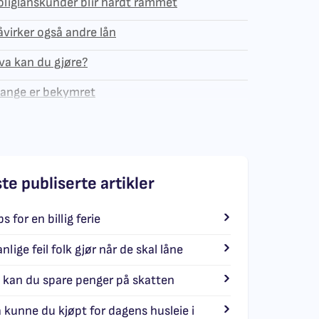
oliglånskunder blir hardt rammet
åvirker også andre lån
va kan du gjøre?
ange er bekymret
ste publiserte artikler
ps for en billig ferie
nlige feil folk gjør når de skal låne
k kan du spare penger på skatten
 kunne du kjøpt for dagens husleie i