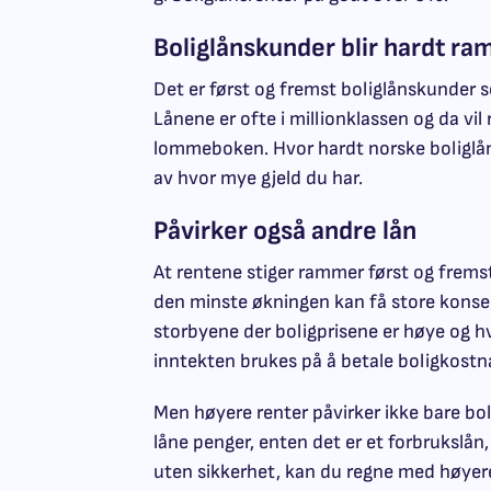
Boliglånskunder blir hardt r
Det er først og fremst boliglånskunder s
Lånene er ofte i millionklassen og da vi
lommeboken. Hvor hardt norske boliglå
av hvor mye gjeld du har.
Påvirker også andre lån
At rentene stiger rammer først og fremst
den minste økningen kan få store konsek
storbyene der boligprisene er høye og hv
inntekten brukes på å betale boligkostn
Men høyere renter påvirker ikke bare bol
låne penger, enten det er et forbrukslån
uten sikkerhet, kan du regne med høye