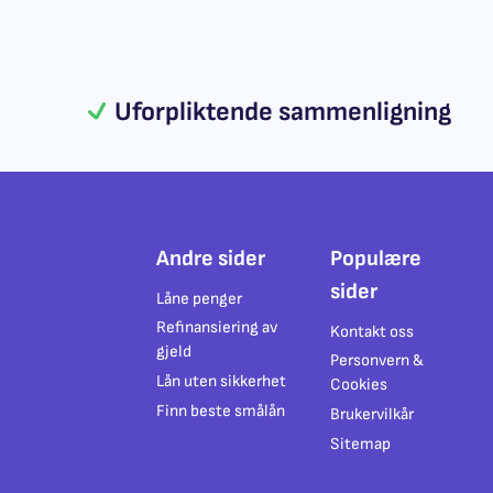
Uforpliktende sammenligning
Andre sider
Populære
sider
Låne penger
Refinansiering av
Kontakt oss
gjeld
Personvern &
Lån uten sikkerhet
Cookies
Finn beste smålån
Brukervilkår
Sitemap