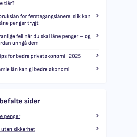
e tiår?
brukslån for førstegangslånere: slik kan
låne penger trygt
vanlige feil når du skal låne penger – og
rdan unngå dem
tips for bedre privatøkonomi i 2025
amle lån kan gi bedre økonomi
befalte sider
e penger
 uten sikkerhet