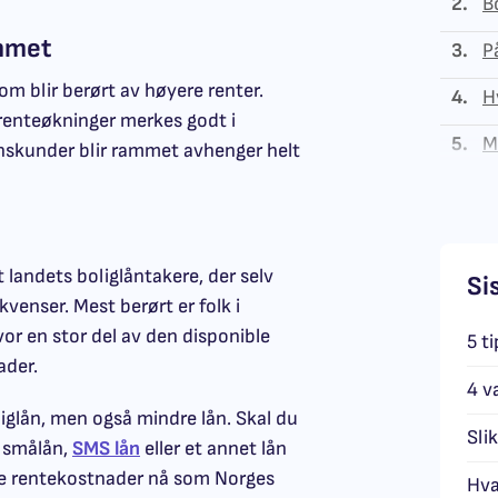
2.
B
ammet
3.
P
om blir berørt av høyere renter.
4.
H
l renteøkninger merkes godt i
5.
M
nskunder blir rammet avhenger helt
 landets boliglåntakere, der selv
Si
venser. Mest berørt er folk i
or en stor del av den disponible
5 ti
ader.
4 va
iglån, men også mindre lån. Skal du
Sli
Send omtale
, smålån,
SMS lån
eller et annet lån
re rentekostnader nå som Norges
Hva