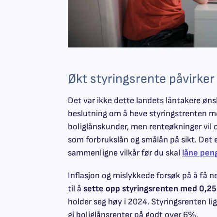
Økt styringsrente påvirker 
Det var ikke dette landets låntakere ønsk
beslutning om å heve styringstrenten m
boliglånskunder, men renteøkninger vil
som forbrukslån og smålån på sikt. Det 
sammenligne vilkår før du skal
låne pen
Inflasjon og mislykkede forsøk på å få n
til å
sette opp styringsrenten med 0,2
holder seg høy i 2024. Styringsrenten l
gi boliglånsrenter på godt over 6%.