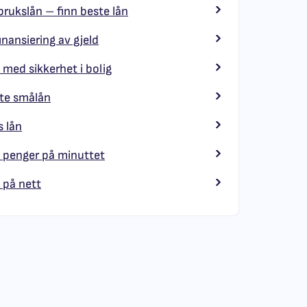
brukslån – finn beste lån
inansiering av gjeld
 med sikkerhet i bolig
te smålån
 lån
 penger på minuttet
 på nett