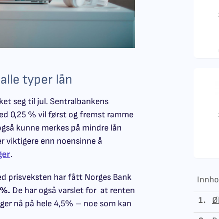
alle typer lån
et seg til jul. Sentralbankens
ed 0,25 % vil først og fremst ramme
 også kunne merkes på mindre lån
er viktigere enn noensinne å
ger
.
ed prisveksten har fått Norges Bank
Innho
5%.
De har også varslet for at renten
1.
Ø
igger nå på hele 4,5% – noe som kan