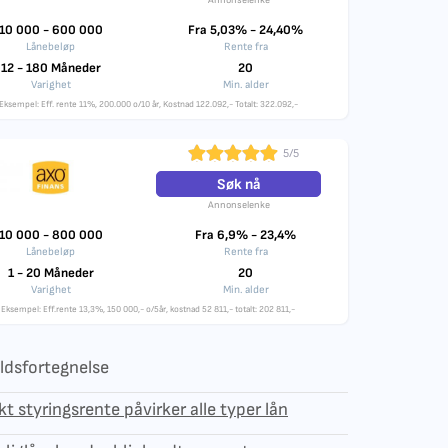
Annonselenke
10 000 - 600 000
Fra 5,03% - 24,40%
Lånebeløp
Rente fra
12 - 180 Måneder
20
Varighet
Min. alder
Eksempel: Eff. rente 11%, 200.000 o/10 år, Kostnad 122.092,- Totalt: 322.092,-
5/5
Søk nå
Annonselenke
10 000 - 800 000
Fra 6,9% - 23,4%
Lånebeløp
Rente fra
1 - 20 Måneder
20
Varighet
Min. alder
Eksempel: Eff.rente 13,3%, 150 000,- o/5år, kostnad 52 811,- totalt: 202 811,-
ldsfortegnelse
kt styringsrente påvirker alle typer lån